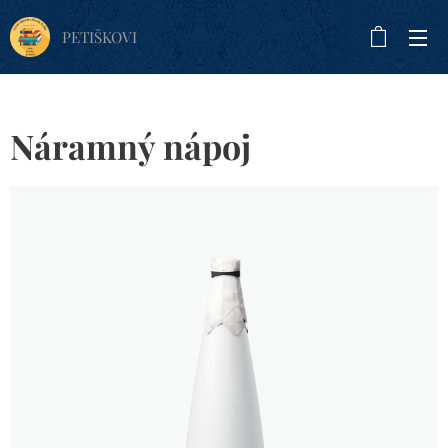
PETIŠKOVI
Náramný nápoj