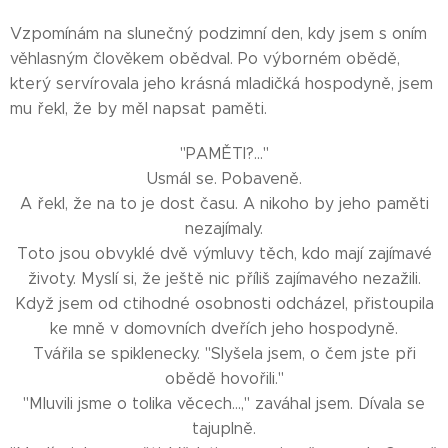
Vzpomínám na slunečný podzimní den, kdy jsem s oním
věhlasným člověkem obědval. Po výborném obědě,
který servírovala jeho krásná mladičká hospodyně, jsem
mu řekl, že by měl napsat paměti.
"PAMĚTI?..."
Usmál se. Pobaveně.
A řekl, že na to je dost času. A nikoho by jeho paměti
nezajímaly.
Toto jsou obvyklé dvě výmluvy těch, kdo mají zajímavé
životy. Myslí si, že ještě nic příliš zajímavého nezažili.
Když jsem od ctihodné osobnosti odcházel, přistoupila
ke mně v domovních dveřích jeho hospodyně.
Tvářila se spiklenecky. "Slyšela jsem, o čem jste při
obědě hovořili."
"Mluvili jsme o tolika věcech...," zaváhal jsem. Dívala se
tajuplně.