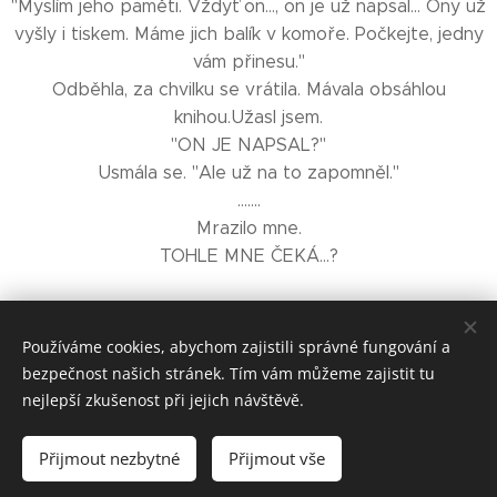
"Myslím jeho paměti. Vždyť on..., on je už napsal... Ony už
vyšly i tiskem. Máme jich balík v komoře. Počkejte, jedny
vám přinesu."
Odběhla, za chvilku se vrátila. Mávala obsáhlou
knihou.Užasl jsem.
"ON JE NAPSAL?"
Usmála se. "Ale už na to zapomněl."
.......
Mrazilo mne.
TOHLE MNE ČEKÁ...?
Používáme cookies, abychom zajistili správné fungování a
Kdo má knížky, má domov. Kdo má knížky, není sám.
bezpečnost našich stránek. Tím vám můžeme zajistit tu
nejlepší zkušenost při jejich návštěvě.
FB
Institut Eduarda a Martina Petišky
FB
Martin Petiška
Přijmout nezbytné
Přijmout vše
Vytvořeno službou
Webnode
Cookies