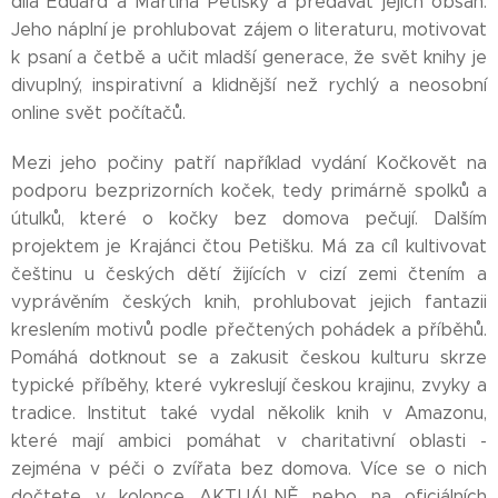
díla Eduard a Martina Petišky a předávat jejich obsah.
Jeho náplní je prohlubovat zájem o literaturu, motivovat
k psaní a četbě a učit mladší generace, že svět knihy je
divuplný, inspirativní a klidnější než rychlý a neosobní
online svět počítačů.
Mezi jeho počiny patří například vydání Kočkovět na
podporu bezprizorních koček, tedy primárně spolků a
útulků, které o kočky bez domova pečují. Dalším
projektem je Krajánci čtou Petišku. Má za cíl kultivovat
češtinu u českých dětí žijících v cizí zemi čtením a
vyprávěním českých knih, prohlubovat jejich fantazii
kreslením motivů podle přečtených pohádek a příběhů.
Pomáhá dotknout se a zakusit českou kulturu skrze
typické příběhy, které vykreslují českou krajinu, zvyky a
tradice. Institut také vydal několik knih v Amazonu,
které mají ambici pomáhat v charitativní oblasti -
zejména v péči o zvířata bez domova. Více se o nich
dočtete v kolonce AKTUÁLNĚ nebo na oficiálních