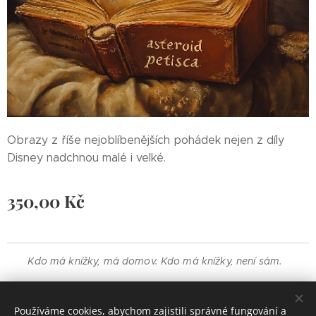
Obrazy z říše nejoblíbenějších pohádek nejen z díly
Disney nadchnou malé i velké.
350,00
Kč
Kdo má knížky, má domov. Kdo má knížky, není sám.
FB
Institut Eduarda a Martina Petišky
FB
Martin Petiška
Používáme cookies, abychom zajistili správné fungování a