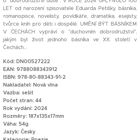
o "dobrodružství duše". V ROCE 2024 UPLYNULO 100
LET od narození spisovatele Eduarda Petišky, básníka,
romanopisce, novelisty, povídkáře, dramatika, esejisty,
tvůrce knih pro děti i dospělé. UMĚNÍ BÝT BÁSNÍKEM
V ČECHÁCH vypráví o "duchovním dobrodružství",
jakým byl život jednoho básníka ve XX. století v
Čechách...
Kód: DN00527222
EAN: 9788088343912
ISBN: 978-80-88343-91-2
Nakladatel: Nová vlna
Vazba: sešit
Počet stran: 44
Rok vydání: 2024
Rozměry: 187x135x17mm
Váha: 54g
Jazyk: Česky
Kategorie: Poezie