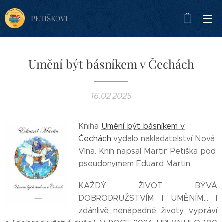
PETIŠKOVI
Umění být básníkem v Čechách
16.02.2025
Kniha
Umění být básníkem v
Čechách
vydalo nakladatelství Nová
Vlna. Knih napsal Martin Petiška pod
pseudonymem Eduard Martin
KAŽDÝ ŽIVOT BÝVÁ
DOBRODRUŽSTVÍM I UMĚNÍM... I
zdánlivě nenápadné životy vypráví