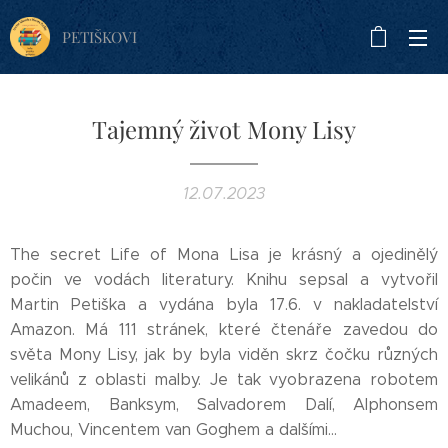
PETIŠKOVI
Tajemný život Mony Lisy
12.07.2023
The secret Life of Mona Lisa je krásný a ojedinělý
počin ve vodách literatury. Knihu sepsal a vytvořil
Martin Petiška a vydána byla 17.6. v nakladatelství
Amazon. Má 111 stránek, které čtenáře zavedou do
světa Mony Lisy, jak by byla viděn skrz čočku různých
velikánů z oblasti malby. Je tak vyobrazena robotem
Amadeem, Banksym, Salvadorem Dalí, Alphonsem
Muchou, Vincentem van Goghem a dalšími...