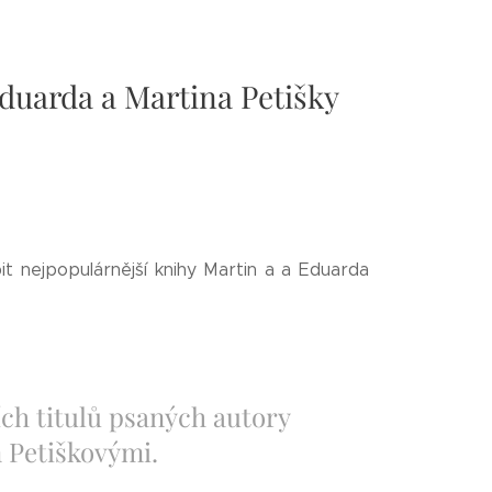
Eduarda a Martina Petišky
t nejpopulárnější knihy Martin a a Eduarda
ích titulů psaných autory
Petiškovými.