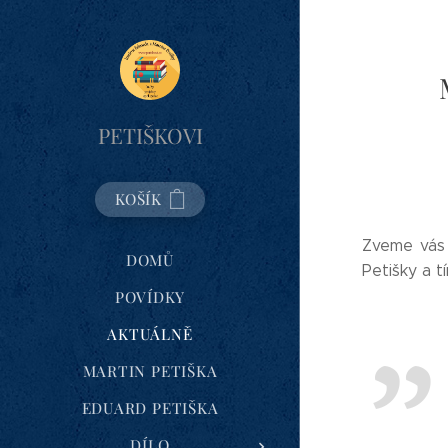
PETIŠKOVI
KOŠÍK
Zveme vás 
DOMŮ
Petišky a t
POVÍDKY
AKTUÁLNĚ
MARTIN PETIŠKA
EDUARD PETIŠKA
DÍLO