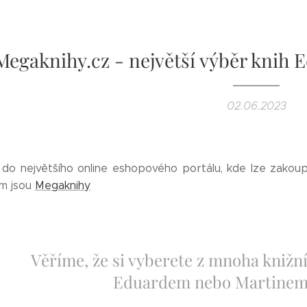
Megaknihy.cz - největší výběr knih 
02.06.2023
do největšího online eshopového portálu, kde lze zakoupi
ím jsou
Megaknihy
Věříme, že si vyberete z mnoha knižn
Eduardem nebo Martinem 