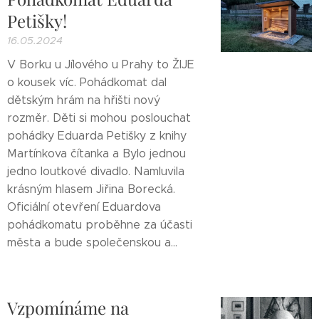
Petišky!
16.05.2024
V Borku u Jílového u Prahy to ŽIJE
o kousek víc. Pohádkomat dal
dětským hrám na hřišti nový
rozměr. Děti si mohou poslouchat
pohádky Eduarda Petišky z knihy
Martínkova čítanka a Bylo jednou
jedno loutkové divadlo. Namluvila
krásným hlasem Jiřina Borecká.
Oficiální otevření Eduardova
pohádkomatu proběhne za účasti
města a bude společenskou a...
Vzpomínáme na