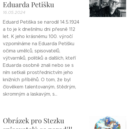
Eduarda Petišku
16.05.2024
Eduard Petiška se narodil 14.5.1924
a to je k dnešnímu dni přesně 112
let. K jeho krásnému 100. výročí
vzpomínáme na Eduarda Petišku
očima umělců, spisovatelů,
výtvarníků, politiků a dalších, kteří
Eduarda osobně znali nebo se s
ním setkali prostřednictvím jeho
knižních příběhů. O tom, že byl
člověkem talentovaným, štědrým,
skromným a laskavým, s...
Obrázek pro Stezku