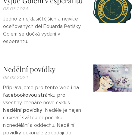
Vyjde Golem v esperantu
08.03.2024
Jedno z nejklasičtějších a nejvíce
oceňovaných děl Eduarda Petišky
Golem se dočká vydání v
esperantu.
Nedělní povídky
08.03.2024
Připravujeme pro tento web i na
facebookovou stránku
pro
všechny čtenáře nově cyklus
Nedělní povídky
. Neděle je nejen
církevní svátek odpočinku,
nicnedělání a oddechu. Nedělní
povídky dokonale zapadají do