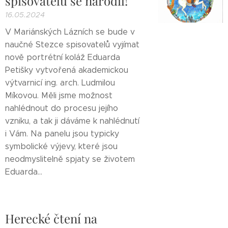
spisovatelů se narodil!
16.05.2024
V Mariánských Lázních se bude v
naučné Stezce spisovatelů vyjímat
nově portrétní koláž Eduarda
Petišky vytvořená akademickou
výtvarnicí ing. arch. Ludmilou
Míkovou. Měli jsme možnost
nahlédnout do procesu jejího
vzniku, a tak ji dáváme k nahlédnutí
i Vám. Na panelu jsou typicky
symbolické výjevy, které jsou
neodmyslitelně spjaty se životem
Eduarda...
Herecké čtení na